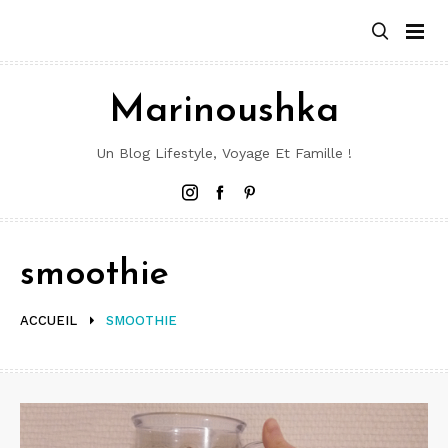
Aller
au
contenu
Marinoushka
Un Blog Lifestyle, Voyage Et Famille !
Instagram
Facebook
Pinterest
smoothie
ACCUEIL
SMOOTHIE