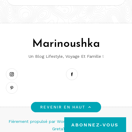
mail
Marinoushka
Un Blog Lifestyle, Voyage Et Famille !
Instagram
Pinterest
Facebook
REVENIR EN HAUT
Fièrement propulsé par WordPress
|
Thème : Memory par
ABONNEZ-VOUS
GretaThemes
.