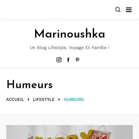
Aller
au
contenu
Marinoushka
Un Blog Lifestyle, Voyage Et Famille !
Instagram
Facebook
Pinterest
Humeurs
ACCUEIL
LIFESTYLE
HUMEURS