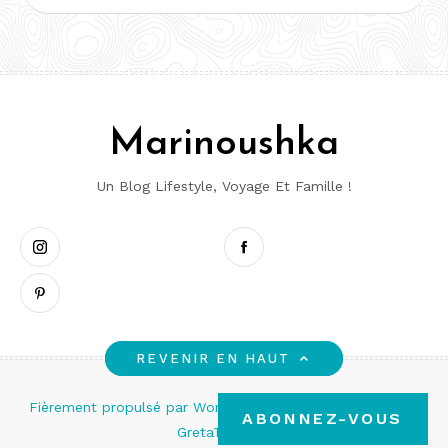
mail
Marinoushka
Un Blog Lifestyle, Voyage Et Famille !
Instagram
Pinterest
Facebook
REVENIR EN HAUT
Fièrement propulsé par WordPress
|
Thème : Memory par
ABONNEZ-VOUS
GretaThemes
.