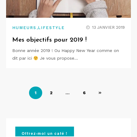
,
13 JANVIER 2019
HUMEURS
LIFESTYLE
Mes objectifs pour 2019 !
Bonne année 2019 ! Ou Happy New Year comme on
dit par ici
Je vous propose…
Pagination
1
2
…
6
des
publications