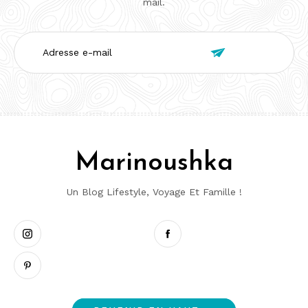
mail.
Adresse

e-
mail
Marinoushka
Un Blog Lifestyle, Voyage Et Famille !
Instagram
Pinterest
Facebook