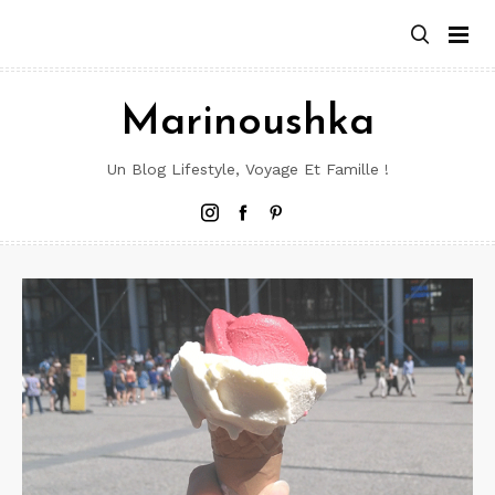
Aller
au
contenu
Marinoushka
Un Blog Lifestyle, Voyage Et Famille !
Instagram
Facebook
Pinterest