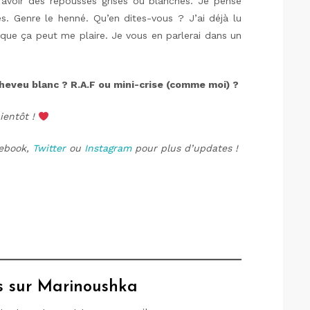
avoir des repousses grises ou blanches. Je pense
es. Genre le henné. Qu’en dites-vous ? J’ai déjà lu
 que ça peut me plaire. Je vous en parlerai dans un
heveu blanc ? R.A.F ou mini-crise (comme moi) ?
ientôt !
cebook,
Twitter
ou
Instagram
pour plus d’updates !
us sur Marinoushka