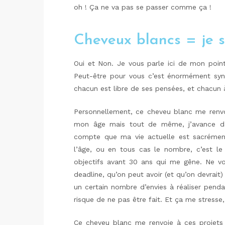
oh ! Ça ne va pas se passer comme ça !
Cheveux blancs = je su
Oui et Non. Je vous parle ici de mon point
Peut-être pour vous c’est énormément syn
chacun est libre de ses pensées, et chacun à
Personnellement, ce cheveu blanc me renvo
mon âge mais tout de même, j’avance da
compte que ma vie actuelle est sacrémen
l’âge, ou en tous cas le nombre, c’est le 
objectifs avant 30 ans qui me gêne. Ne vo
deadline, qu’on peut avoir (et qu’on devrait)
un certain nombre d’envies à réaliser penda
risque de ne pas être fait. Et ça me stresse,
Ce cheveu blanc me renvoie à ces projets 