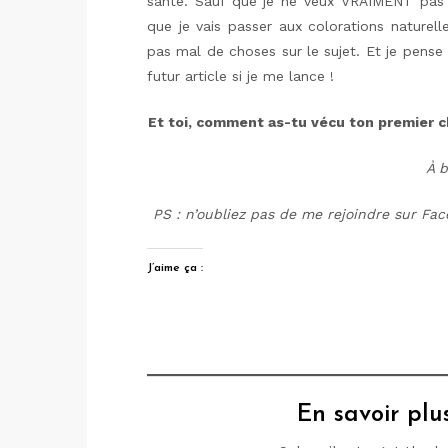
santé. Sauf que je ne veux VRAIMENT pas 
que je vais passer aux colorations naturell
pas mal de choses sur le sujet. Et je pense
futur article si je me lance !
Et toi, comment as-tu vécu ton premier c
À b
PS : n’oubliez pas de me rejoindre sur Fa
J’aime ça :
En savoir pl