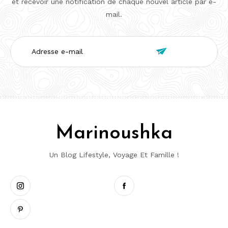
et recevoir une notification de chaque nouvel article par e-
mail.
Adresse

e-
mail
Marinoushka
Un Blog Lifestyle, Voyage Et Famille !
Instagram
Pinterest
Facebook