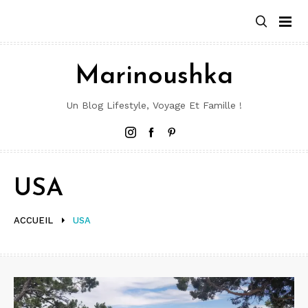
Aller
au
contenu
Marinoushka
Un Blog Lifestyle, Voyage Et Famille !
Instagram
Facebook
Pinterest
USA
ACCUEIL
USA