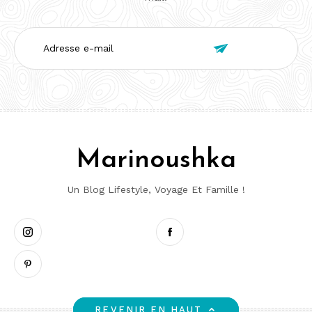
Adresse

e-
mail
Marinoushka
Un Blog Lifestyle, Voyage Et Famille !
Instagram
Pinterest
Facebook
REVENIR EN HAUT