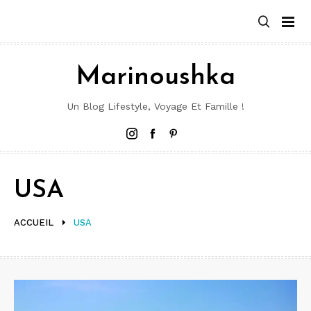
Aller
au
contenu
Marinoushka
Un Blog Lifestyle, Voyage Et Famille !
Instagram
Facebook
Pinterest
USA
ACCUEIL
USA