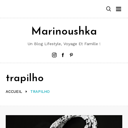
Aller
au
contenu
Marinoushka
Un Blog Lifestyle, Voyage Et Famille !
Instagram
Facebook
Pinterest
trapilho
ACCUEIL
TRAPILHO