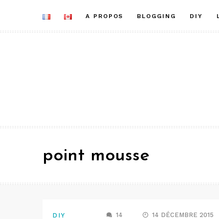
Aller
A PROPOS
BLOGGING
DIY
au
contenu
point mousse
14
14 DÉCEMBRE 2015
DIY