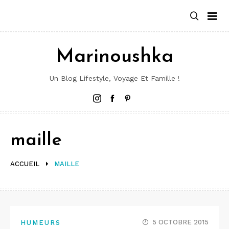
Aller
au
contenu
Marinoushka
Un Blog Lifestyle, Voyage Et Famille !
Instagram
Facebook
Pinterest
maille
ACCUEIL
MAILLE
5 OCTOBRE 2015
HUMEURS