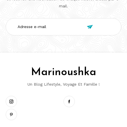
mail.
Adresse

e-
mail
Marinoushka
Un Blog Lifestyle, Voyage Et Famille !
Instagram
Pinterest
Facebook