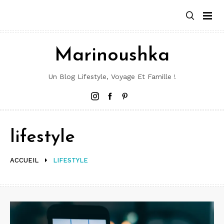
Aller
au
contenu
Marinoushka
Un Blog Lifestyle, Voyage Et Famille !
Instagram
Facebook
Pinterest
lifestyle
ACCUEIL
LIFESTYLE