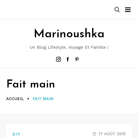
Aller
au
contenu
Marinoushka
Un Blog Lifestyle, Voyage Et Famille !
Instagram
Facebook
Pinterest
Fait main
ACCUEIL
FAIT MAIN
17 AOÛT 2015
DIY