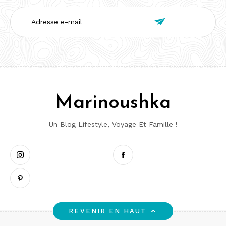
Adresse

e-
mail
Marinoushka
Un Blog Lifestyle, Voyage Et Famille !
Instagram
Pinterest
Facebook
REVENIR EN HAUT