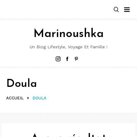
Aller
au
contenu
Marinoushka
Un Blog Lifestyle, Voyage Et Famille !
Instagram
Facebook
Pinterest
Doula
ACCUEIL
DOULA