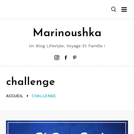
Aller
au
contenu
Marinoushka
Un Blog Lifestyle, Voyage Et Famille !
Instagram
Facebook
Pinterest
challenge
ACCUEIL
CHALLENGE