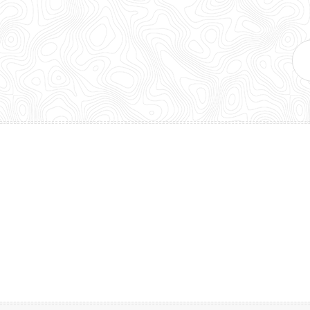
Adr
e-
mai