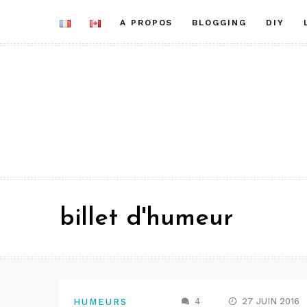
Aller
A PROPOS
BLOGGING
DIY
au
contenu
billet d'humeur
4
27 JUIN 2016
HUMEURS