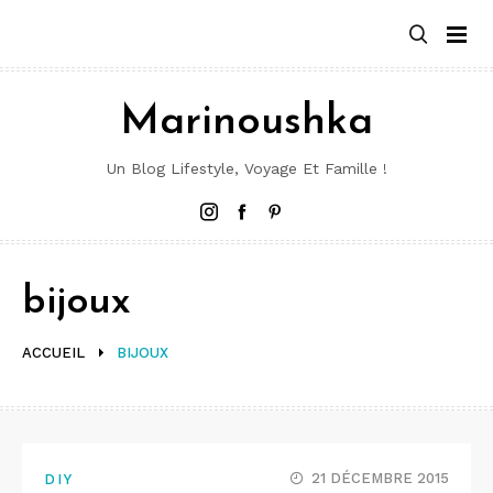
Aller
au
contenu
Marinoushka
Un Blog Lifestyle, Voyage Et Famille !
Instagram
Facebook
Pinterest
bijoux
ACCUEIL
BIJOUX
21 DÉCEMBRE 2015
DIY