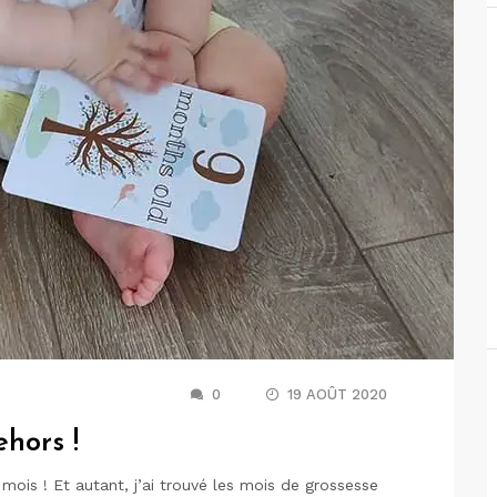
0
19 AOÛT 2020
hors !
mois ! Et autant, j’ai trouvé les mois de grossesse