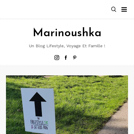
Aller
au
contenu
Marinoushka
Un Blog Lifestyle, Voyage Et Famille !
Instagram
Facebook
Pinterest